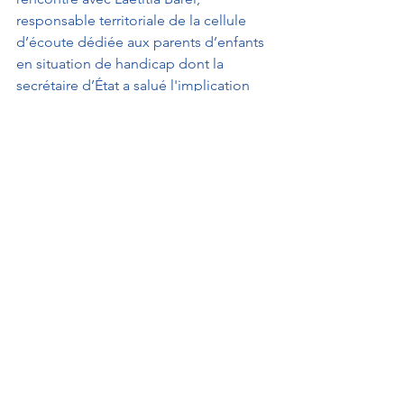
responsable territoriale de la cellule 
d’écoute dédiée aux parents d’enfants 
en situation de handicap dont la 
secrétaire d’État a salué l'implication 
en vue d'apporter des réponses aux 
familles.
Voir tout
Posts récents