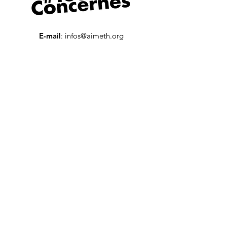
E-mail
:
infos@aimeth.org
Tél Pôle Entreprises
:
01 80 87 55 90
Tél Pôle Candidats :
01 80 87 55 93
Numéro SIREN :
807990122
Numéro RNA :
W751226289
Recevez notre newsletter