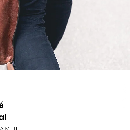
é
al
'AIMETH.