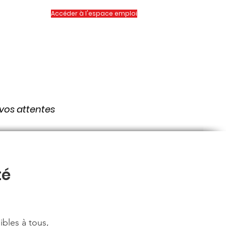
Accéder à l'espace emploi
venir adhérent
 vos attentes
té
ibles à tous,