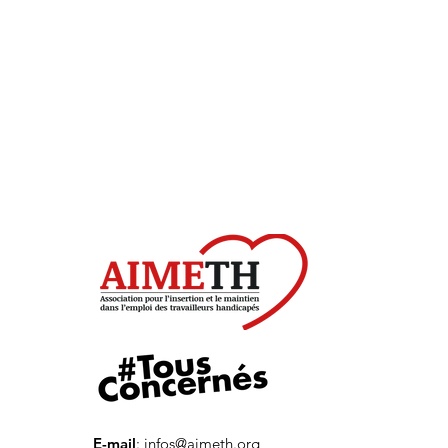
E-mail
:
infos@aimeth.org