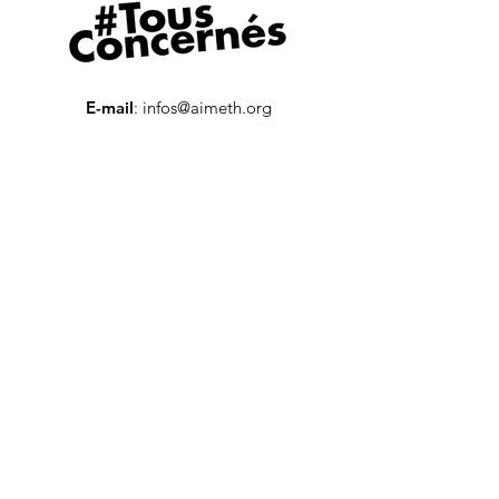
E-mail
:
infos@aimeth.org
Tél Pôle Entreprises
:
01 80 87 55 90
Tél Pôle Candidats :
01 80 87 55 93
Numéro SIREN :
807990122
Numéro RNA :
W751226289
Recevez notre newsletter