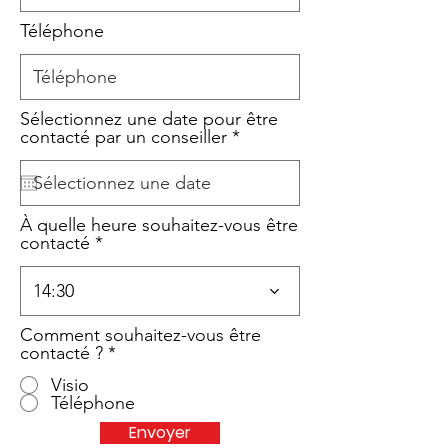
Téléphone
Sélectionnez une date pour être
r
contacté par un conseiller
*
e
q
u
i
À quelle heure souhaitez-vous être
r
contacté
e
d
14:30
Comment souhaitez-vous être
contacté ?
*
Visio
Téléphone
Envoyer