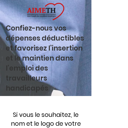
Confiez-nous vos
dépenses déductibles
et favorisez l'insertion
et le maintien dans
l'emploi des
travailleurs
handicapés
Si vous le souhaitez, le
nom et le logo de votre