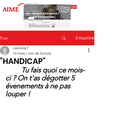
Accéder à l'espace emploi
S'inscrire
Post
cazoulay7
14 mars
1 min de lecture
"HANDICAP"
         Tu fais quoi ce mois-
ci ? On t'as dégotter 5 
évenements à ne pas 
louper !                                 